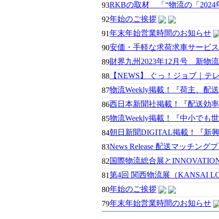
RKBの取材 「“物流の「20
93
年始のご挨拶
92
年末年始営業時間のお知らせ
91
安価・手軽な求荷求車サービス
90
財界九州2023年12月号 新
89
【NEWS】 ぐっ！ジョブ｜テ
88
物流Weekly掲載！『荷主、
87
西日本新聞社掲載！『配送効率
86
物流Weekly掲載！『中小でも
85
朝日新聞DIGITAL掲載！『
84
News Release 配送マッチン
83
国際物流総合展とINNOVATION
82
第4回 関西物流展（KANSAI LOG
81
年始のご挨拶
80
年末年始営業時間のお知らせ
79