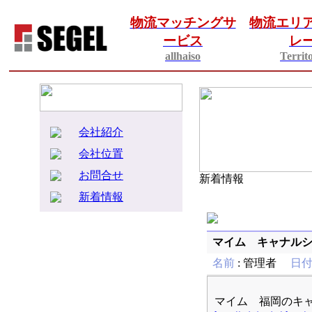
物流マッチングサ
物流エリ
ービス
レ
allhaiso
Territ
会社紹介
会社位置
お問合せ
新着情報
新着情報
マイム キャナル
名前
:
管理者
日
マイム 福岡のキ